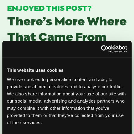
ENJOYED THIS POST?
There’s More Where
That Came From
Sign up for our newsletter to get fresh
mango ideas, recipes, and inspiration
delivered directly to you.
This website uses cookies
We use cookies to personalise content and ads, to
provide social media features and to analyse our traffic.
We also share information about your use of our site with
our social media, advertising and analytics partners who
may combine it with other information that you’ve
provided to them or that they’ve collected from your use
of their services.