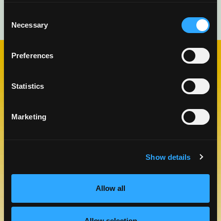
Consent
Necessary
Selection
Preferences
VISITA NUESTRO BLOG
BLOG DE MANGO
Statistics
Marketing
Show details
Allow all
Allow selection