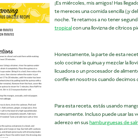
¡Es miércoles, mis amigos! Has llegado
te mereces una comida sencilla (¡y del
noche. Te retamos a no tener segun
tropical
con una llovizna de cítricos p
Honestamente, la parte de esta rec
solo cocinar la quinua y mezclar la llo
licuadora o un procesador de alimentos
confíe en nosotros cuando decimos qu
Para esta receta, estás usando mango,
nuevamente. Incluso puede usar las 
aderezo en sus
hamburguesas de salm